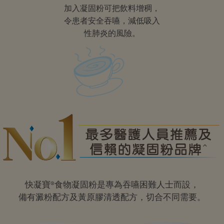
加入凝固粉可把飲料增稠，
令患者安全吞嚥，減低吸入
性肺炎的風險。
快凝寶®食物凝固粉是專為吞嚥困難人士而設，
備有澱粉配方及黃原膠清透配方，切合不同需要。