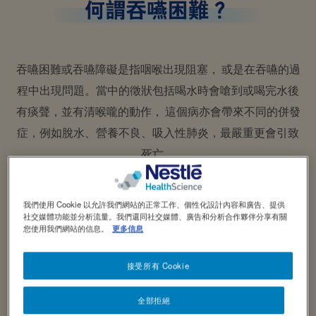
吞嚥困難或吞嚥障礙是指咽喉出現阻塞， 或是在吞嚥的過
程中出現問題。當中的徵狀包括喝水時會嗆到或喝完水後
有痰聲，並有清喉嚨的動作， 這個病亦會帶來不同的併發
症，例如脫水、營養不良、吸入性肺炎，最嚴重更會引致
死亡。
快凝寶 ® 系列專為吞嚥及咀嚼困難人士而設， 備有凝固粉
可調節流質黏稠度，減低「落錯格」的機會。 亦有口感軟
我們使用 Cookie 以允許我們網站的正常工作、個性化設計內容和廣告、提供
社交媒體功能並分析流量。我們還同社交媒體、廣告和分析合作夥伴分享有關
滑的營養布丁和即食營養糊餐 ， 適合吞嚥、咀嚼困難人
您使用我們網站的信息。
更多信息
士食用 。
接受所有 Cookie
全部拒絕