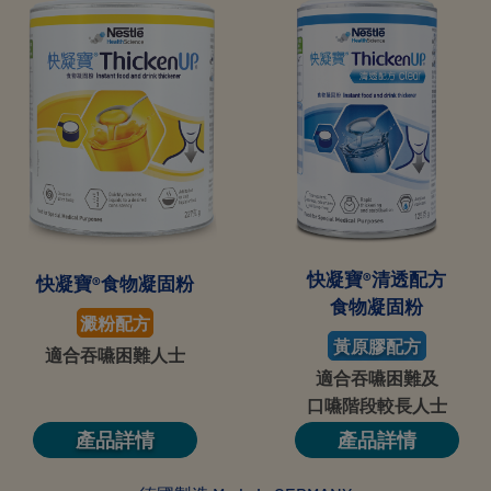
快凝寶®清透配方
快凝寶®食物凝固粉
食物凝固粉
澱粉配方
黃原膠配方
適合吞嚥困難人士
適合吞嚥困難及
口嚥階段較長人士
產品詳情
產品詳情