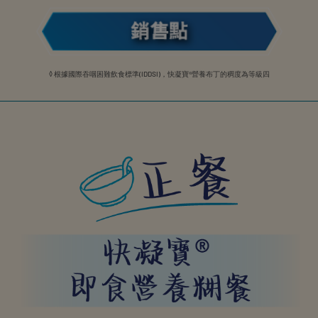
◊ 根據國際吞咽困難飲食標準(IDDSI)，快凝寶®營養布丁的稠度為等級四