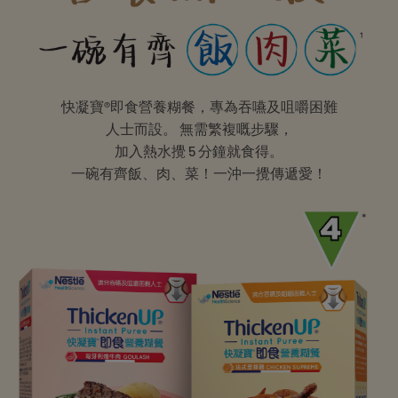
快凝寶®即食營養糊餐，專為吞嚥及咀嚼困難
人士而設。 無需繁複嘅步驟，
加入熱水攪 5 分鐘就食得。
一碗有齊飯、肉、菜！一沖一攪傳遞愛！