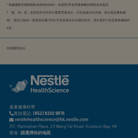
* 根據國際吞咽困難飲食標準(IDDSI)，快凝寶®即食營養糊餐的稠度為等級四
1 「飯、肉、菜」意指其所含的其中重要營養成分，分別為碳水化合物、蛋白質及膳食纖
維。 指定口味的一個食用份量(70克) 所含的碳水化合物約32克、蛋白質約17克及膳食纖維約
5克。
特殊醫用食品
雀巢健康科學
查詢電話:
(852) 8202 9876
7/F, Manhattan Place, 23 Wang Tai Road, Kowloon Bay, HK
香港 -
請選擇你的地區