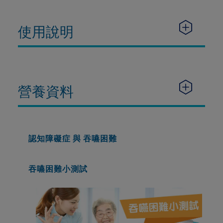
使用說明
營養資料
認知障礙症 與 吞嚥困難
吞嚥困難小測試