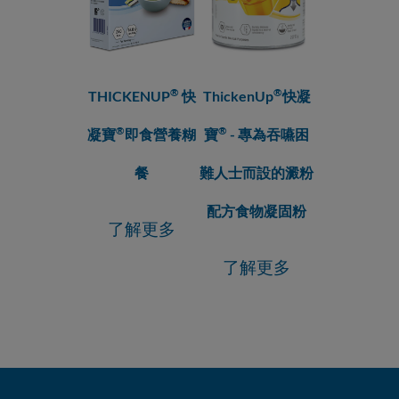
®
®
THICKENUP
快
ThickenUp
快凝
®
®
凝寶
即食營養糊
寶
- 專為吞嚥困
餐
難人士而設的澱粉
配方食物凝固粉
了解更多
了解更多