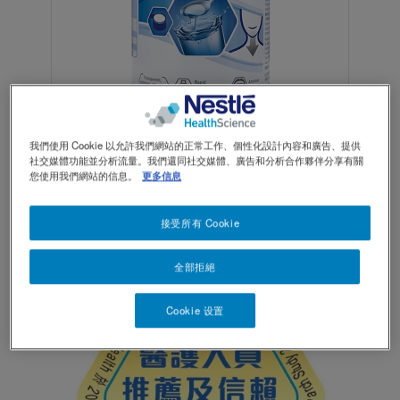
TOGGLE DROPDOWN
ZH
Contact Us 聯絡我們
Contact
revamp
Social
黑暗 / 明亮模式
revamp
v2
我們使用 Cookie 以允許我們網站的正常工作、個性化設計內容和廣告、提供
社交媒體功能並分析流量。我們還同社交媒體、廣告和分析合作夥伴分享有關
您使用我們網站的信息。
更多信息
®
快凝寶
清透配方是專為吞嚥困難人士而設
的黃原膠配方食物凝固粉
接受所有 Cookie
全部拒絕
Cookie 设置