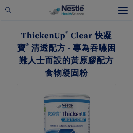
搜
尋
Skip
to
®
ThickenUp
Clear 快凝
main
我們的專業
content
®
寶
清透配方 - 專為吞嚥困
所有品牌
難人士而設的黃原膠配方
食物凝固粉
營養知識站
關於我們
我們的團隊
投資和合作夥伴