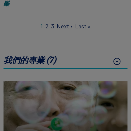
樂
Pagination
Next page
Last page
1
2
3
Next ›
Last »
我們的專業 (7)