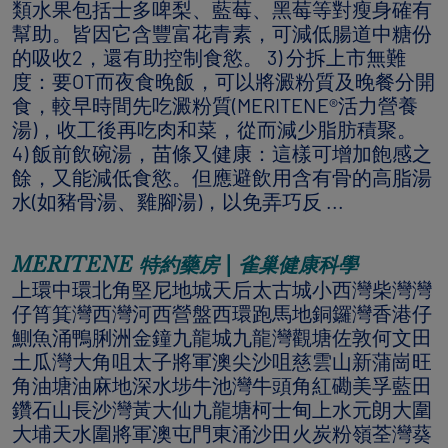
類水果包括士多啤梨、藍莓、黑莓等對瘦身確有
幫助。皆因它含豐富花青素，可減低腸道中糖份
的吸收2，還有助控制食慾。 3) 分拆上市無難
度：要OT而夜食晚飯，可以將澱粉質及晚餐分開
食，較早時間先吃澱粉質(MERITENE®活力營養
湯)，收工後再吃肉和菜，從而減少脂肪積聚。
4) 飯前飲碗湯，苗條又健康：這樣可增加飽感之
餘，又能減低食慾。但應避飲用含有骨的高脂湯
水(如豬骨湯、雞腳湯)，以免弄巧反 ...
MERITENE 特約藥房 | 雀巢健康科學
上環中環北角堅尼地城天后太古城小西灣柴灣灣
仔筲箕灣西灣河西營盤西環跑馬地銅鑼灣香港仔
鰂魚涌鴨脷洲金鐘九龍城九龍灣觀塘佐敦何文田
土瓜灣大角咀太子將軍澳尖沙咀慈雲山新蒲崗旺
角油塘油麻地深水埗牛池灣牛頭角紅磡美孚藍田
鑽石山長沙灣黃大仙九龍塘柯士甸上水元朗大圍
大埔天水圍將軍澳屯門東涌沙田火炭粉嶺荃灣葵