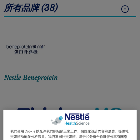
所有品牌 (38)
Contact revamp
Contact Us 聯絡我們
TOGGLE DROPDOWN
ZH
Social revamp v2
黑暗 / 明亮模式
Nestle Beneprotein
我們使用 Cookie 以允許我們網站的正常工作、個性化設計內容和廣告、提供社
交媒體功能並分析流量。我們還同社交媒體、廣告和分析合作夥伴分享有關您