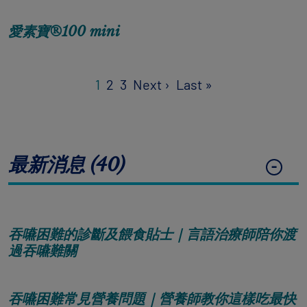
愛素寶®100 mini
Pagination
Next page
Last page
1
2
3
Next ›
Last »
最新消息 (40)
吞嚥困難的診斷及餵食貼士｜言語治療師陪你渡
過吞嚥難關
吞嚥困難常見營養問題｜營養師教你這樣吃最快