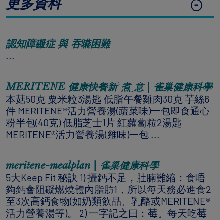
更多資料
認知障礙症 與 吞嚥困難
...
MERITENE 健康快餐新˹煮˼意 | 雀巢健康科學
本菇50克 粟米粒3湯匙 低脂午餐雞肉30克 芋絲6
件 MERITENE®活力營養湯(蔬菜味)一包即食通心
粉半包(40克) 低脂芝士1片 紅蘿蔔粒2湯匙
MERITENE®活力營養湯(雞味)一包 ...
meritene-mealplan | 雀巢健康科學
5大Keep Fit 秘訣 1) 攝鈣不足，肚腩難縮：食唔
夠鈣會阻礙燃燒體內脂肪1，所以每天務必進食2
至3次高鈣食物(如奶類飲品、乳酪或MERITENE®
活力營養湯等)。 2) 一字記之曰：莓。每天吃莓