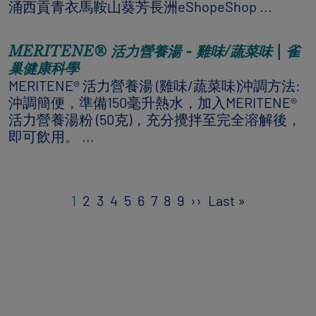
涌西貢青衣馬鞍山葵芳長洲eShopeShop ...
MERITENE® 活力營養湯 - 雞味/蔬菜味 | 雀
巢健康科學
MERITENE® 活力營養湯 (雞味/蔬菜味)沖調方法:
沖調簡便，準備150毫升熱水，加入MERITENE®
活力營養湯粉 (50克)，充分攪拌至完全溶解後，
即可飲用。 ...
Pagination
Next page
Last page
1
2
3
4
5
6
7
8
9
››
Last »