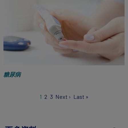
糖尿病
Pagination
Next page
Last page
1
2
3
Next ›
Last »