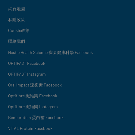
網頁地圖
私隱政策
Cookie政策
聯絡我們
Social details
Nestle Health Science 雀巢健康科學 Facebook
OPTIFAST Facebook
OPTIFAST Instagram
Oral Impact 速癒素 Facebook
Optifibre 纖維樂 Facebook
Optifibre 纖維樂 Instagram
Beneprotein 蛋白補 Facebook
VITAL Protein Facebook