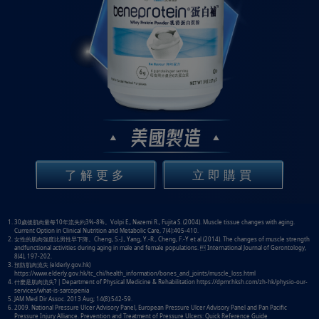
了解更多
立即購買
30歲後肌肉量每10年流失約3%-8%。Volpi E., Nazemi R., Fujita S. (2004). Muscle tissue changes with aging.
Current Option in Clinical Nutrition and Metabolic Care, 7(4):405-410.
女性的肌肉強度比男性早下降。Cheng, S.-J., Yang, Y.-R., Cheng, F.-Y et al (2014). The changes of muscle strength
andfunctional activities during aging in male and female populations.  International Journal of Gerontology,
8(4), 197-202.
預防肌肉流失 (elderly.gov.hk)
https://www.elderly.gov.hk/tc_chi/health_information/bones_and_joints/muscle_loss.html
什麼是肌肉流失? | Department of Physical Medicine & Rehabilitation
https://dpmr.hksh.com/zh-hk/physio-our-
services/what-is-sarcopenia
JAM Med Dir Assoc. 2013 Aug; 14(8):542-59.
2009. National Pressure Ulcer Advisory Panel, European Pressure Ulcer Advisory Panel and Pan Pacific
Pressure Injury Alliance. Prevention and Treatment of Pressure Ulcers: Quick Reference Guide