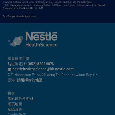
Wound Australia. Expert Guide for Healthcare Professionals: Nutrition and Wound Healing.
http://www.woundsaustralia.com.au/publications/2009_vic_expert_guide_nutrition_wound _healing.pdf
Arends J, et al. Clin Nutr 2017: 36:11-48.
Food for special medical purposes
雀巢健康科學
查詢電話:
(852) 8202 9876
7/F, Manhattan Place, 23 Wang Tai Road, Kowloon Bay, HK
香港 -
請選擇你的地區
Legal
搜尋
網站條款及細則
網頁地圖
私隱政策
Cookie政策