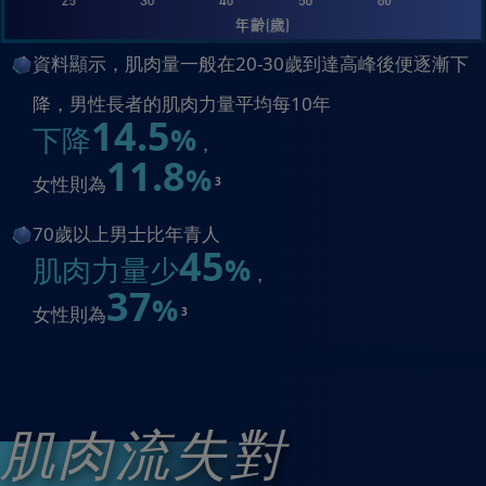
資料顯示，肌肉量一般在20-30歲到達高峰後便逐漸下
降，
男性長者的肌肉力量平均每10年
14.5
下降
%
，
11.8
%
女性則為
3
70歲以上男士比年青人
45
肌肉力量少
%
，
37
%
女性則為
3
肌肉流失對