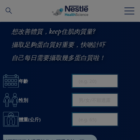
搜
尋
Skip
想改善體質，keep住肌肉質量?
to
main
攝取足夠蛋白質好重要，快啲計吓
我們的專業
content
自己每日需要攝取幾多蛋白質啦！
所有品牌
營養知識站
年齡
關於我們
性別
我們的團隊
體重(公斤)
投資和合作夥伴