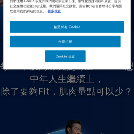
我們使用 Cookie 以允許我們網站的正常工作、個性化設計內容和廣告、提供
社交媒體功能並分析流量。我們還同社交媒體、廣告和分析合作夥伴分享有關
您使用我們網站的信息。
更多信息
接受所有 Cookie
40歲起，隨時出現肌肉流失問
全部拒絕
題，肌肉力量會急劇減弱，
Cookie 设置
每10年肌肉流失更可達8% 1！想
中年人生繼續上，
除了要夠Fit，肌肉量點可以少？