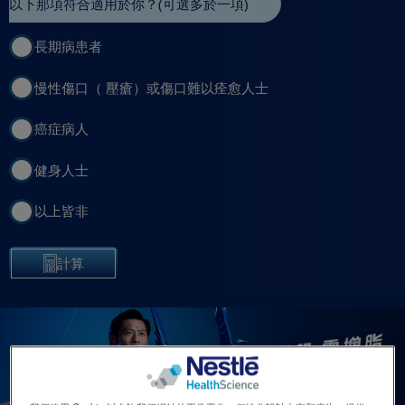
以下那項符合適用於你？(可選多於一項)
Contact Us 聯絡我們
Contact
長期病患者
revamp
Social
黑暗 / 明亮模式
revamp
慢性傷口（ 壓瘡）或傷口難以痊愈人士
v2
癌症病人
健身人士
以上皆非
計算