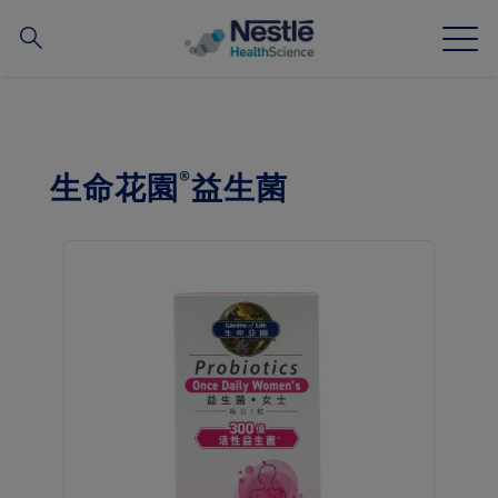
搜
尋
Skip
to
main
我們的專業
content
®
生命花園
益生菌
所有品牌
營養知識站
關於我們
我們的團隊
投資和合作夥伴