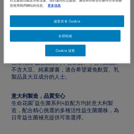
社交媒體功能並分析流量。我們還同社交媒體、廣告和分析合作夥伴分享有關
您使用我們網站的信息。
更多信息
無需冷藏，方便日常保存
®
生命花園
益生菌系列無需冷藏，只需存放於陰
接受所有 Cookie
涼乾燥處，適合放在家中、辦公室或外出時攜
帶，讓每日補充益生菌更簡單方便。
全部拒絕
Cookie 设置
不含麩質、不含乳製品、不含大豆、純素
®
生命花園
益生菌系列不含麩質、不含乳製品、
不含大豆、純素膠囊，適合希望避免麩質、乳
製品及大豆成分的人士。
意大利製造，品質安心
®
生命花園
益生菌系列4款配方均於意大利製
造，配合精心挑選的多種活性益生菌菌株，為
日常益生菌補充提供可靠選擇。