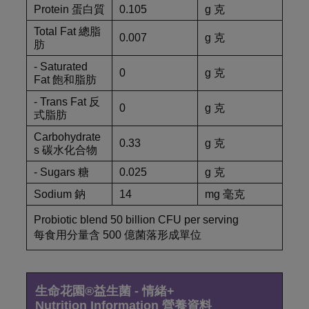
Protein 蛋白質
0.105
g 克
Total Fat 總脂
0.007
g 克
肪
- Saturated
0
g 克
Fat 飽和脂肪
- Trans Fat 反
0
g 克
式脂肪
Carbohydrate
0.33
g 克
s 碳水化合物
- Sugars 糖
0.025
g 克
Sodium 鈉
14
mg 毫克
Probiotic blend 50 billion CFU per serving
每食用分量含 500 億菌落形成單位
生命花園®益生菌 - 情緒+
Nutrition Information 營養資料