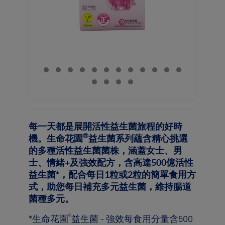
TOGGLE DROPDOWN
ZH
Contact Us 聯絡我們
Contact
revamp
Social
黑暗 / 明亮模式
revamp
v2
每一天都是展開活性益生菌旅程的好時
®
機。生命花園
益生菌系列蘊含精心挑選
的多種活性益生菌菌株，涵蓋女士、男
士、情緒+及強效配方，含高達500億活性
益生菌*，配合每日1粒或2粒的簡單食用方
式，助您每日補充多元益生菌，維持腸道
菌種多元。
®
*生命花園
益生菌 - 強效每食用分量含500