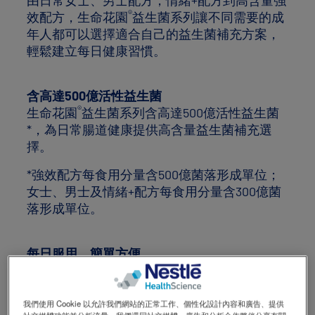
由日常女士、男士配方，情緒+配方到高含量強
®
效配方，生命花園
益生菌系列讓不同需要的成
年人都可以選擇適合自己的益生菌補充方案，
輕鬆建立每日健康習慣。
含高達500億活性益生菌
®
生命花園
益生菌系列含高達500億活性益生菌
*，為日常腸道健康提供高含量益生菌補充選
擇。
*強效配方每食用分量含500億菌落形成單位；
女士、男士及情緒+配方每食用分量含300億菌
落形成單位。
每日服用，簡單方便
女士、男士及強效配方每日1粒；情緒+配方每
日2粒。4款產品均可隨餐或空腹服用，方便配
合早餐、午餐、晚餐或個人日常保健習慣。
我們使用 Cookie 以允許我們網站的正常工作、個性化設計內容和廣告、提供