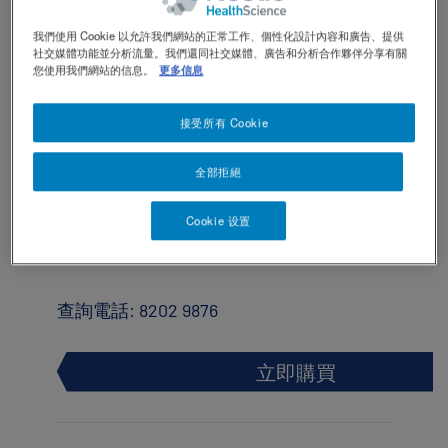
TOGGLE DROPDOWN
ZH
我們使用 Cookie 以允許我們網站的正常工作、個性化設計內容和廣告、提供
社交媒體功能並分析流量。我們還同社交媒體、廣告和分析合作夥伴分享有關
Contact Us 聯絡我們
Contact
您使用我們網站的信息。
更多信息
revamp
Social
®
佳膳
纖維營養補充品是均衡配方，提供豐
黑暗 / 明亮模式
revamp
接受所有 Cookie
富膳食纖維及益菌生纖維，有益腸道健
v2
康，或有助改善便秘等問題，更有26種維
全部拒絕
他命及礦物質。適合關注腸道健康的人
士、長者或因營養攝取不足需要營養補充
Cookie 设置
的人士飲用。
查詢電話: 8202 9876
立即購買