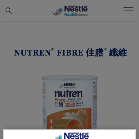
搜
尋
Skip
to
main
我們的專業
content
®
®
NUTREN
FIBRE 佳膳
纖維
所有品牌
營養知識站
關於我們
我們的團隊
投資和合作夥伴