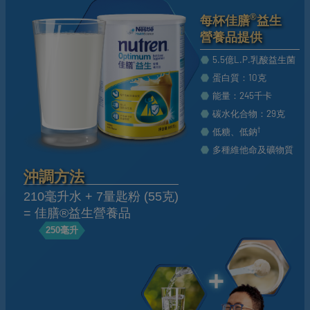
®
每杯佳膳
益生
營養品提供
5.5億L.P.乳酸益生菌
蛋白質：10克
能量：245千卡
碳水化合物：29克
†
低糖、低鈉
多種維他命及礦物質
沖調方法
210毫升水 + 7量匙粉 (55克)
= 佳膳®益生營養品
250毫升