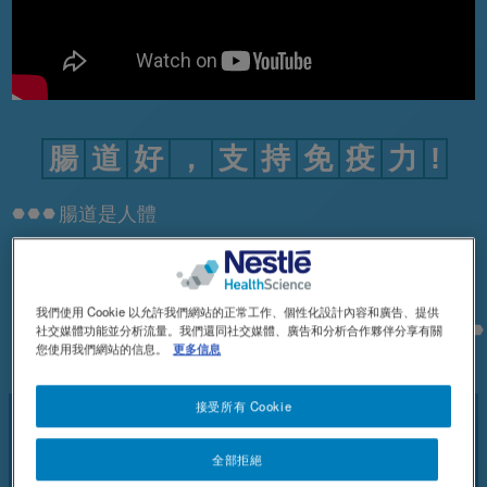
腸
道
好
，
支
持
免
疫
力
!
腸道是人體
我們使用 Cookie 以允許我們網站的正常工作、個性化設計內容和廣告、提供
是免疫防禦的核心。
社交媒體功能並分析流量。我們還同社交媒體、廣告和分析合作夥伴分享有關
您使用我們網站的信息。
更多信息
接受所有 Cookie
腸道會老化？
全部拒絕
腸道隨年齡增長而逐漸老化，