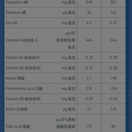
Potassium 鉀
mg 毫克
548
301
Selenium 硒
μg 微克
18
9.9
Zinc 鋅
mg 毫克
4.2
2.31
μg RE
Vitamin A 維他命 A
視黃醇當量
445
244
微克
Vitamin B1 維他命B1
mg 毫克
0.72
0.39
Vitamin B2 維他命B2
mg 毫克
0.72
0.39
Niacin 煙酸
mg 毫克
2.7
1.48
Pantothenic acid 泛酸
mg 毫克
2.8
1.54
Vitamin B6 維他命B6
mg 毫克
0.97
0.53
Biotin 生物素
μg 微克
13
7.15
μg DFE膳食
Folic acid 葉酸
葉酸當量微
173
95