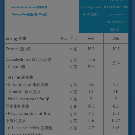
(55 g powder + 210
Nutrition Information 營養資料
Per 100 g powder
mL water)
Serving Size食用分量: 55 g克
每 100 克粉末
（55 克粉末 + 210
毫升水）
Energy 能量
Kcal 千卡
446
245
Protein 蛋白質
g 克
18.5
10.1
Carbohydrates 碳水化合物
g 克
53.5
29.4
- Sugars 糖
g 克
12.5
Total fat 總脂肪
- Saturated fat 飽和脂肪
g 克
17.5
9.7
- Trans fat 反式脂肪
g 克
1.8
1.0
- Monounsaturated fat 單
g 克
0
0
元不飽和脂肪
g 克
10.9
6.0
- Polyunsaturated fat 多元
g 克
3.3
1.81
不飽和脂肪
g 克
0.5
0.27
- α-Linolenic acid α-亞麻酸
g 克
2.7
1.48