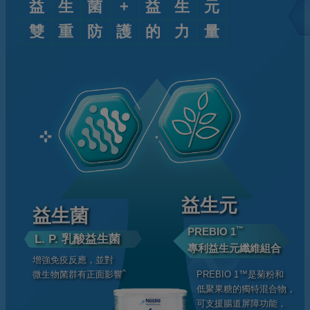
益
生
菌
+
益
生
元
雙
重
防
護
的
力
量
益生元
益生菌
™
PREBIO 1
L. P. 乳酸益生菌
專利益生元纖維組合
增強免疫反應，並對
^
PREBIO 1™是菊粉和
微生物菌群有正面影響
低聚果糖的獨特混合物，
可支援腸道屏障功能，