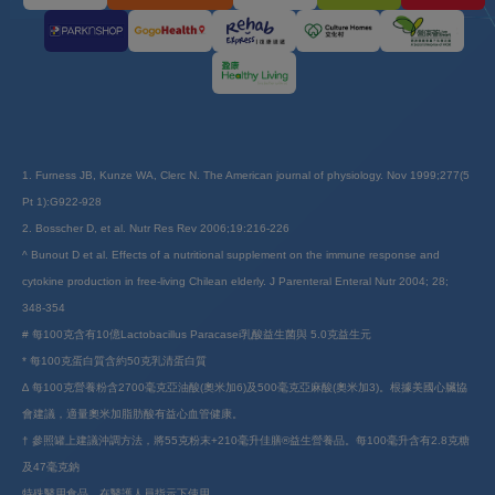
1. Furness JB, Kunze WA, Clerc N. The American journal of physiology. Nov 1999;277(5
Pt 1):G922-928
2. Bosscher D, et al. Nutr Res Rev 2006;19:216-226
^ Bunout D et al. Effects of a nutritional supplement on the immune response and
cytokine production in free-living Chilean elderly. J Parenteral Enteral Nutr 2004; 28;
348-354
# 每100克含有10億Lactobacillus Paracasei乳酸益生菌與 5.0克益生元
* 每100克蛋白質含約50克乳清蛋白質
∆ 每100克營養粉含2700毫克亞油酸(奧米加6)及500毫克亞麻酸(奧米加3)。根據美國心臟協
會建議，適量奧米加脂肪酸有益心血管健康。
† 參照罐上建議沖調方法，將55克粉末+210毫升佳膳®益生營養品。每100毫升含有2.8克糖
及47毫克鈉
特殊醫用食品。在醫護人員指示下使用