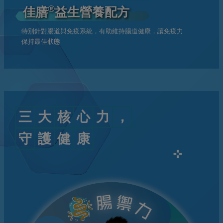
®
佳膳
益生營養配方
特別針對腸道與免疫系統，有助維持腸道健康，讓免疫力
保持最佳狀態
三
大
核
心
力
，
守
護
健
康