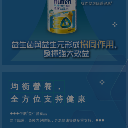
2
從而促進腸道健康
均
衡
營
養
，
全
方
位
支
持
健
康
®
佳膳
益生營養品
除了腸道、免疫力與體魄，更為健康提供多重支持。