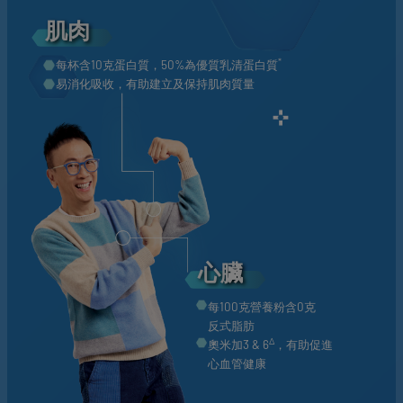
肌肉
*
每杯含10克蛋白質，50%為優質乳清蛋白質
易消化吸收，有助建立及保持肌肉質量
心臟
每100克營養粉含0克
反式脂肪
∆
奧米加3 & 6
，有助促進
心血管健康