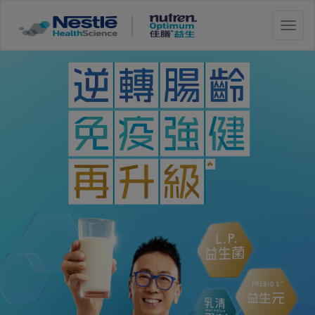
Skip
to
切
main
换
content
导
航