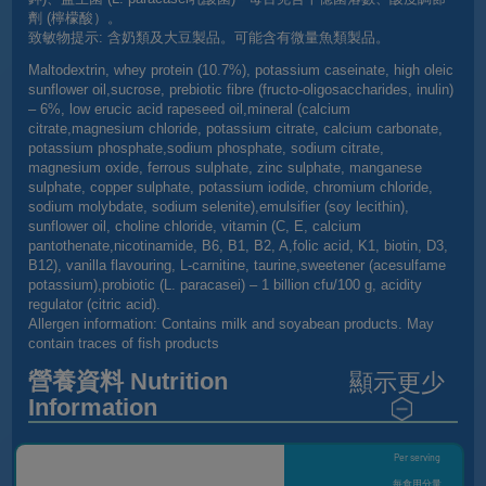
劑 (檸檬酸）。
致敏物提示: 含奶類及大豆製品。可能含有微量魚類製品。
Maltodextrin, whey protein (10.7%), potassium caseinate, high oleic
sunflower oil,sucrose, prebiotic fibre (fructo-oligosaccharides, inulin)
– 6%, low erucic acid rapeseed oil,mineral (calcium
citrate,magnesium chloride, potassium citrate, calcium carbonate,
potassium phosphate,sodium phosphate, sodium citrate,
magnesium oxide, ferrous sulphate, zinc sulphate, manganese
sulphate, copper sulphate, potassium iodide, chromium chloride,
sodium molybdate, sodium selenite),emulsifier (soy lecithin),
sunflower oil, choline chloride, vitamin (C, E, calcium
pantothenate,nicotinamide, B6, B1, B2, A,folic acid, K1, biotin, D3,
B12), vanilla flavouring, L-carnitine, taurine,sweetener (acesulfame
potassium),probiotic (L. paracasei) – 1 billion cfu/100 g, acidity
regulator (citric acid).
Allergen information: Contains milk and soyabean products. May
contain traces of fish products
顯示更少
營養資料 Nutrition
Information
Per serving
每食用分量