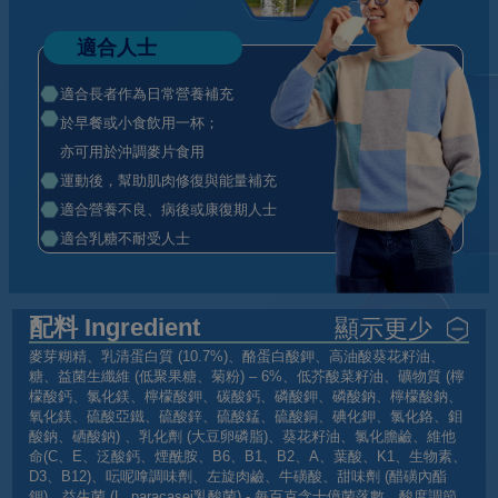
適合人士
適合長者作為日常營養補充
於早餐或小食飲用一杯；
亦可用於沖調麥片食用
運動後，幫助肌肉修復與能量補充
適合營養不良、病後或康復期人士
適合乳糖不耐受人士
顯示更少
配料 Ingredient
麥芽糊精、乳清蛋白質 (10.7%)、酪蛋白酸鉀、高油酸葵花籽油、
糖、益菌生纖維 (低聚果糖、菊粉) – 6%、低芥酸菜籽油、礦物質 (檸
檬酸鈣、氯化鎂、檸檬酸鉀、碳酸鈣、磷酸鉀、磷酸鈉、檸檬酸鈉、
氧化鎂、硫酸亞鐵、硫酸鋅、硫酸錳、硫酸銅、碘化鉀、氯化鉻、鉬
酸鈉、硒酸鈉) 、乳化劑 (大豆卵磷脂)、葵花籽油、氯化膽鹼、維他
命(C、E、泛酸鈣、煙酰胺、B6、B1、B2、A、葉酸、K1、生物素、
D3、B12)、呍呢嗱調味劑、左旋肉鹼、牛磺酸、甜味劑 (醋磺內酯
鉀)、益生菌 (L. paracasei乳酸菌) - 每百克含十億菌落數、酸度調節