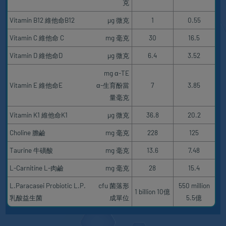
克
Vitamin B12 維他命B12
μg 微克
1
0.55
Vitamin C 維他命 C
mg 毫克
30
16.5
Vitamin D 維他命D
μg 微克
6.4
3.52
mg α-TE
Vitamin E 維他命E
α-生育酚當
7
3.85
量毫克
Vitamin K1 維他命K1
μg 微克
36.8
20.2
Choline 膽鹼
mg 毫克
228
125
Taurine 牛磺酸
mg 毫克
13.6
7.48
L-Carnitine L-肉鹼
mg 毫克
28
15.4
L.Paracasei Probiotic L.P.
cfu 菌落形
550 million
1 billion 10億
乳酸益生菌
成單位
5.5億