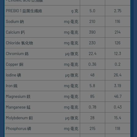
- Linoleic acid 亞油酸
PREBIO 1 益菌生纖維
g 克
5.0
2.75
Sodium 鈉
mg 毫克
210
116
Calcium 鈣
mg 毫克
390
214
Chloride 氯化物
mg 毫克
230
126
Chromium 鉻
μg 微克
22.4
12.3
Copper 銅
mg 毫克
0.36
0.2
Iodine 碘
μg 微克
48
26.4
Iron 鐵
mg 毫克
5.8
3.19
Magnesium 鎂
mg 毫克
85
46.7
Manganese 錳
mg 毫克
0.78
0.43
Molybdenum 鉬
μg 微克
28
15.4
Phosphorus 磷
mg 毫克
215
118