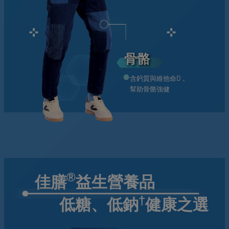
骨骼
含鈣質與維他命D，
幫助骨骼強健
®
佳膳
益生營養品
†
低糖、低鈉
健康之選