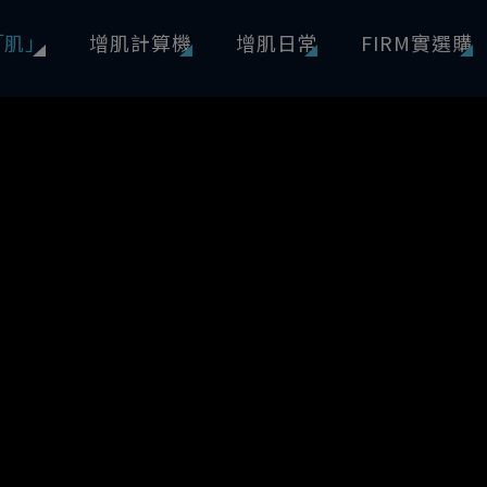
「肌」
增肌計算機
增肌日常
FIRM實選購