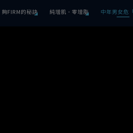
夠FIRM的秘訣
純增肌．零增脂
中年男女危