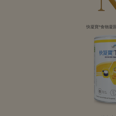
快凝寶®食物凝