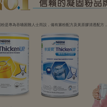
固粉是專為吞嚥困難人士而設，備有澱粉配方及黃原膠清透配方