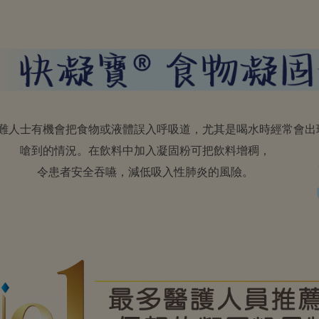
難人士有機會把食物或液體誤入呼吸道，尤其是喝水時經常會出
嗆到的情況。在飲料中加入凝固粉可把飲料增稠，
令患者安全吞嚥，減低吸入性肺炎的風險。