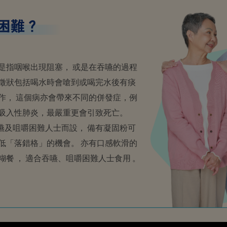
是指咽喉出現阻塞， 或是在吞嚥的過程
徵狀包括喝水時會嗆到或喝完水後有痰
作， 這個病亦會帶來不同的併發症，例
吸入性肺炎，最嚴重更會引致死亡。
吞嚥及咀嚼困難人士而設， 備有凝固粉可
低「落錯格」的機會。 亦有口感軟滑的
餐 ， 適合吞嚥、咀嚼困難人士食用 。