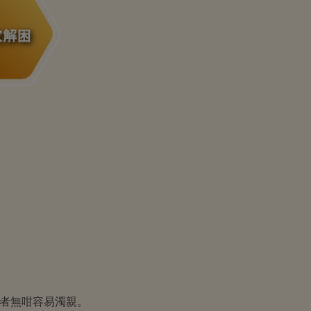
者無咁容易濁親。