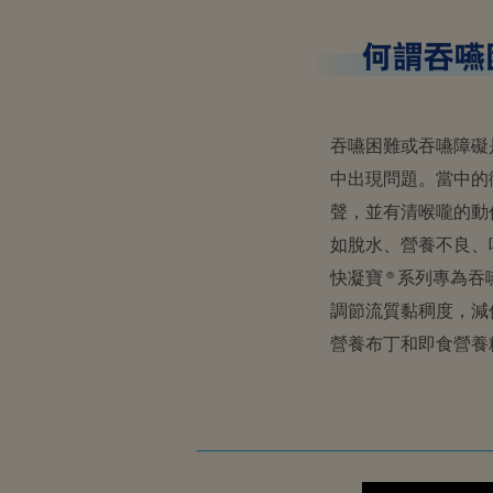
吞嚥困難或吞嚥障礙
中出現問題。當中的
聲，並有清喉嚨的動
如脫水、營養不良、
快凝寶 ® 系列專為
調節流質黏稠度，減
營養布丁和即食營養糊