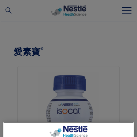
搜
尋
Skip
to
main
我們的專業
content
®
愛素寶
所有品牌
營養知識站
關於我們
我們的團隊
投資和合作夥伴