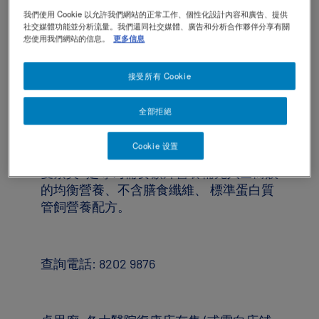
我們使用 Cookie 以允許我們網站的正常工作、個性化設計內容和廣告、提供
TOGGLE DROPDOWN
ZH
社交媒體功能並分析流量。我們還同社交媒體、廣告和分析合作夥伴分享有關
您使用我們網站的信息。
更多信息
Contact Us 聯絡我們
Contact
revamp
Social
接受所有 Cookie
黑暗 / 明亮模式
revamp
v2
全部拒絕
Cookie 设置
®
愛素寶
是專為需要額外營養補充人士而設
的均衡營養、不含膳食纖維、 標準蛋白質
管飼營養配方。
查詢電話: 8202 9876