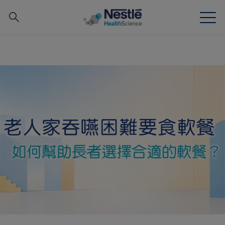
搜
尋
Skip
to
main
我們的專業
content
所有品牌
營養知識站
關於我們
我們的團隊
投資和合作夥伴