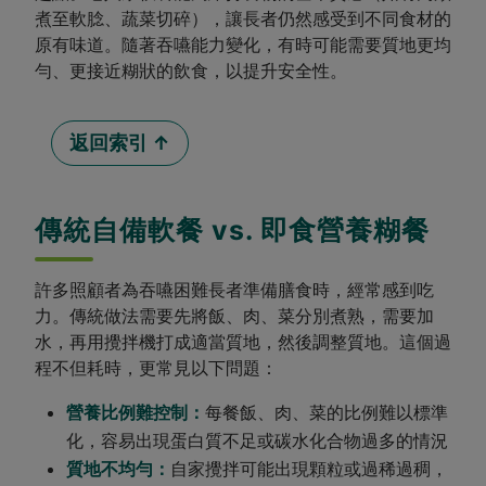
煮至軟腍、蔬菜切碎），讓長者仍然感受到不同食材的
原有味道。隨著吞嚥能力變化，有時可能需要質地更均
勻、更接近糊狀的飲食，以提升安全性。
返回索引 ↑
傳統自備軟餐 vs. 即食營養糊餐
許多照顧者為吞嚥困難長者準備膳食時，經常感到吃
力。傳統做法需要先將飯、肉、菜分別煮熟，需要加
水，再用攪拌機打成適當質地，然後調整質地。這個過
程不但耗時，更常見以下問題：
營養比例難控制：
每餐飯、肉、菜的比例難以標準
化，容易出現蛋白質不足或碳水化合物過多的情況
質地不均勻：
自家攪拌可能出現顆粒或過稀過稠，