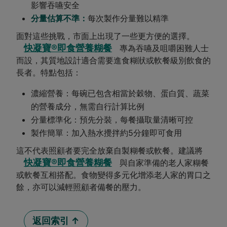
影響吞嚥安全
分量估算不準：
每次製作分量難以精準
面對這些挑戰，市面上出現了一些更方便的選擇。
快凝寶®即食營養糊餐
專為吞嚥及咀嚼困難人士
而設，其質地設計適合需要進食糊狀或軟餐級別飲食的
長者。特點包括：
濃縮營養：每碗已包含相當於穀物、蛋白質、蔬菜
的營養成分，無需自行計算比例
分量標準化：預先分裝，每餐攝取量清晰可控
製作簡單：加入熱水攪拌約5分鐘即可食用
這不代表照顧者要完全放棄自製糊餐或軟餐。建議將
快凝寶®即食營養糊餐
與自家準備的老人家糊餐
或軟餐互相搭配。食物變得多元化增添老人家的胃口之
餘，亦可以減輕照顧者備餐的壓力。
返回索引 ↑