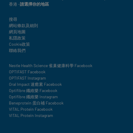
產品推薦訊息（Product Endorsement）
香港 -
請選擇你的地區
更新日期：2026年6月2日
Legal
搜尋
網站條款及細則
返
網頁地圖
私隱政策
回
Cookie政策
索
聯絡我們
引
↑
Social
Nestle Health Science 雀巢健康科學 Facebook
OPTIFAST Facebook
details
OPTIFAST Instagram
Oral Impact 速癒素 Facebook
Optifibre 纖維樂 Facebook
Optifibre 纖維樂 Instagram
Beneprotein 蛋白補 Facebook
VITAL Protein Facebook
VITAL Protein Instagram