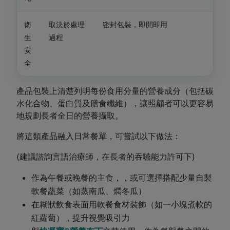
衛
取決於處理
密封包裝，即開即用
生
過程
安
全
產品包裝上清楚列明每份食用分量的營養成分（包括碳
水化合物、蛋白質及膳食纖維），讓照顧者可以更容易
地規劃長者全日的營養攝取。
將這類產品融入日常餐單，可嘗試以下做法：
(建議諮詢言語治療師，在長者的吞嚥能力許可下)
作為午餐或晚餐的主食，，或可選擇搭配少量自製
軟餐蔬菜（如蒸南瓜、燜冬瓜）
在糊狀飲食表面用軟餐食材裝飾（如一小塊煮軟的
紅蘿蔔），提升視覺吸引力