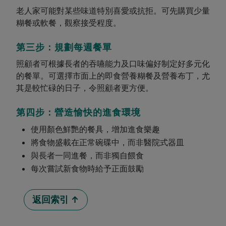
老人家可能對某些味道特別喜愛或抗拒。可先購買少量
糊餐或軟餐，觀察接受程度。
第三步：規劃每週餐單
照顧者可根據長者的吞嚥能力及口味偏好制定好多元化
的餐單。可選擇市面上的即食營養糊餐及營養布丁，尤
其是較忙碌的日子，令照顧者更方便。
第四步：營造愉快的進食環境
使用顏色鮮艷的餐具，增加進食樂趣
將食物盛載在正常碗碟中，而非醫院式器皿
與長者一同進餐，而非獨自餵食
每次嘗試新食物時給予正面鼓勵
返回索引 ↑