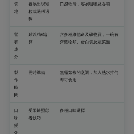
質
容易出現顆
口感軟滑，容易咀嚼及吞嚥
地
粒或過稀過
稠
營
難以精確計
含多種維他命及礦物質，一碗有
養
算
齊穀物類、蛋白質及蔬菜類
成
分
製
需時準備
無需繁複的烹調，加入熱水拌勻
作
即可食用
時
間
口
受限於照顧
多種口味選擇
味
者技巧
變
化