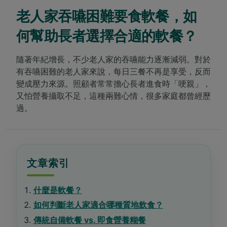
老人家吞嚥困難要食軟餐，如
Contact Us 聯絡我們
Contact
revamp
Social
何幫助長者選擇合適的軟餐？
黑暗 / 明亮模式
revamp
v2
隨著年紀增長，不少老人家的吞嚥能力逐漸減弱。對於
有吞嚥困難的老人家來說，每日三餐不再是享受，反而
變成壓力來源。照顧者常常擔心長者進食時「哽親」，
又怕營養攝取不足，這種兩難心情，很多家庭都曾經歷
過。
文章索引
SEO 簡短答案
Facts at a Glance 快速重點
什麼是軟餐？
老人家吞嚥困難時，應先按吞嚥能力選擇合適質地的軟餐或糊
軟餐是為吞嚥困難人士而設的特別膳食，會按需要調整食
如何判斷老人家適合哪種質地飲食？
長者是否適合軟餐或更細緻的糊餐，要按個別吞嚥能力而
傳統自備軟餐 vs. 即食營養糊餐