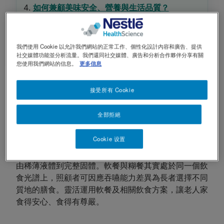
傳統自製軟餐常見難點包括營養比例難控制、質地不均勻
如何兼顧美味安全、營養與生活品質？
快凝寶®即食營養糊餐加入熱水攪拌約5分鐘即可食用。
給照顧者的實戰策略：靈活搭配，順暢過渡
產品包裝列明營養成分，照顧者更容易規劃長者全日攝取
靈活運用多元飲食方案，提升照護品質
快凝寶®營養布丁可作為餐與餐之間的能量補充。
我們使用 Cookie 以允許我們網站的正常工作、個性化設計內容和廣告、提供
延伸了解
社交媒體功能並分析流量。我們還同社交媒體、廣告和分析合作夥伴分享有關
您使用我們網站的信息。
更多信息
內
容
接受所有 Cookie
可
什麼是軟餐？
信
全部拒絕
度
軟餐是為吞嚥困難人士而設的特別膳食，通常經過特殊
與
Cookie 设置
處理以調整食物的質地和黏稠度，讓老人家能夠安全吞
專
嚥。國際吞嚥困難飲食標準將食物質地分為多個級別，
業
由稀薄液體到完整固體。軟餐與糊餐其實處於同一個飲
推
食光譜上，照顧者可因應吞嚥能力差異為長者選擇不同
薦
質地的膳食。靈活運用軟餐及相關飲食方案，讓老人家
重
食得安心、食得有尊嚴。
點
（E-