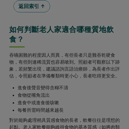
返回索引 ↑
E-
A-
T）
如何判斷老人家適合哪種質地飲
食？
吞嚥困難的程度因人而異，有些長者只是難吞乾硬食
物，有些則連稀流質也容易嗆到。照顧者可觀察以下跡
象，若頻繁出現，建議諮詢言語治療師，為長者作出評
估，令照顧者在準備餐類時更小心，長者吃得更安全。
進食後聲音變得含糊不清
食物從嘴角流出
進食中或進食後咳嗽
每餐所需時間越來越長
對於能夠處理稍具質感食物的長者，軟餐往往是理想的
起點。老人家軟餐能夠維持食物的基本質感（如將肉類