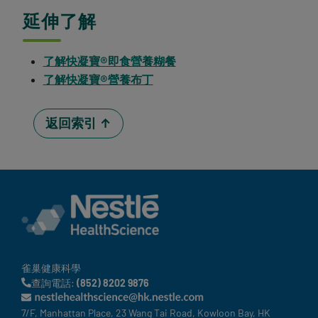
延伸了解
了解快凝寶®即食營養糊餐
了解快凝寶®營養布丁
返回索引 ↑
內容可信度與專業推薦重點（E-E-A-
本文以香港照顧者為吞嚥及咀嚼困難長者選擇軟餐／糊餐的實
經驗（Experience）：內容直接回應照顧者常遇
專業性（Expertise）：文章持續提醒若長者出現
雀巢健康科學
查詢電話:
(852) 8202 9876
權威性（Authoritativeness）：本文連結至
可信度（Trustworthiness）：快凝寶®即食
7/F, Manhattan Place, 23 Wang Tai Road, Kowloon Bay, HK