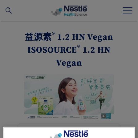
搜
尋
Skip
to
®
益源素
1.2 HN Vegan
main
我們的專業
content
®
ISOSOURCE
1.2 HN
所有品牌
Vegan
營養知識站
關於我們
我們的團隊
投資和合作夥伴