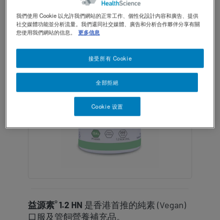
我們使用 Cookie 以允許我們網站的正常工作、個性化設計內容和廣告、提供
TOGGLE DROPDOWN
ZH
社交媒體功能並分析流量。我們還同社交媒體、廣告和分析合作夥伴分享有關
Contact Us 聯絡我們
Contact
您使用我們網站的信息。
更多信息
revamp
Social
黑暗 / 明亮模式
revamp
接受所有 Cookie
v2
全部拒絕
Cookie 设置
®
益源素
1.2 HN
是香港首推的純素 (Vegan)
口服及管飼營養補充品。