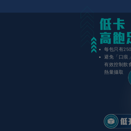
每包只有250k
避免「口痕
有效控制飲
熱量攝取