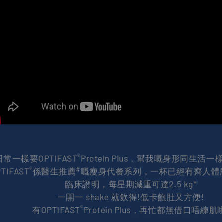
®
日常一樣要OPTIFAST
Protein Plus，幫我嘅身形同生活
®
#
TIFAST
係醫生推薦
嘅瘦身代餐系列，一杯已經有齊人體
臨床證明，每星期減重可達2.5 kg*
一開一 shake 就飲得!低卡飽肚又方便!
®
有OPTIFAST
Protein Plus，再忙都無借口唔練肌