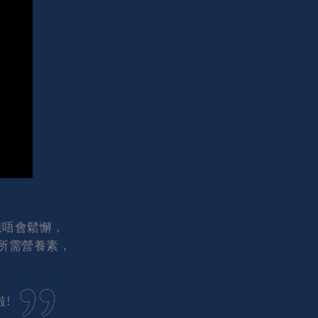
一樣唔會鬆懈，
所需營養素，
啦!