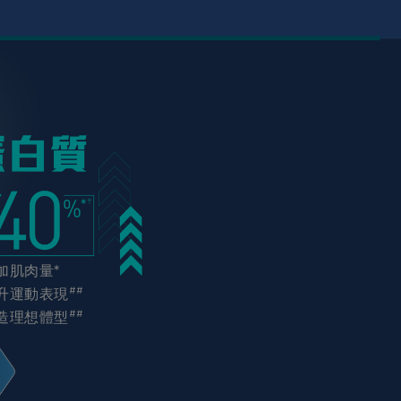
加肌肉量*
##
升運動表現
##
造理想體型