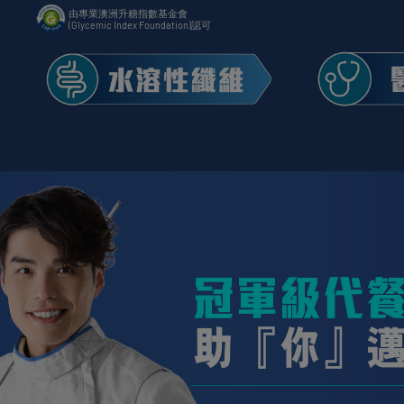
由專業澳洲升糖指數基金會
(GIycemic Index Foundation)認可