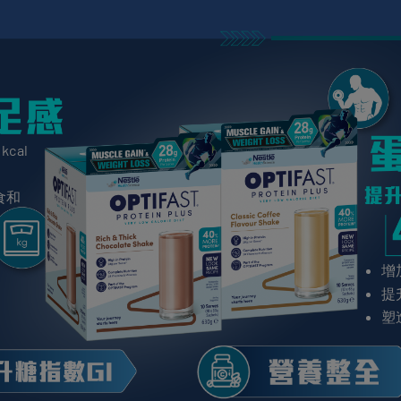
cal
」
食和
增
提
塑