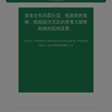
的機會，進一步阻礙他們攝取適當的營養。
營養不良一點都不罕見，一個調查超過4500名來自
進食含有高蛋白質、低脂肪的食
多國長者的研究報告顯示，接近半數的調查對象有
物，既能提供充足的營養又能幫
營養不良的風險 ，而接近四分之一的被診斷為營
助維持肌肉質量。
１
養不良。
一份2013年的加拿大研究調查指出，
２
45%的入院人士， 均屬一般至嚴重的營養不良。
Source: Hickson M. Malnutrition and ageing. Postgrad
營養不良的後果可以十分嚴重： 有可能增加感染
Med J. Jan 2006; 82(963): 2–8
機會、減慢疾病或傷口的復原，及至增加死亡的風
險。
因此，隨著老齡化 ，我們要維持攝取足夠營養 。
多做運動、與人交往等良好生活習慣，對增進食慾
都有幫助。此外，經常儲備營養豐富的食物，或不
時改變調味及烹調的方法，都有助增進食慾，改善
3
營養不良的情況。
1.
Kaiser MJ, Bauer JM, Rämsch C, Uter W, Guigoz Y, Cederholm T et al.
Frequency of