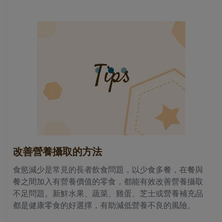
malnutrition in older adults: a multinational perspective using the mini nutritional assessment. J
Am Geriatr Soc. 2010 Sep;58(9):1734-8.
2.
Allard JP et al. Malnutrition at Hospital Admission—Contributors andEffect on Length of Stay:
A Prospective Cohort Study From the Canadian Malnutrition Task Force.JPEN Published online
before print January 26, 2015, doi: 10.1177/0148607114567902
3.
Hickson M. Malnutrition and ageing. Postgrad Med J. Jan 2006; 82(963): 2–8.
改善營養攝取的方法
營
牙
食慾減少是常見的長者飲食問題，以少食多餐，在餐與
原
題
餐之間加入有營養價值的零食，都能有效改善營養攝取
狀
不足問題。新鮮水果、蔬菜、雞蛋、芝士或營養補充品
代
都是健康零食的好選擇，有助減低營養不良的風險。
影
經