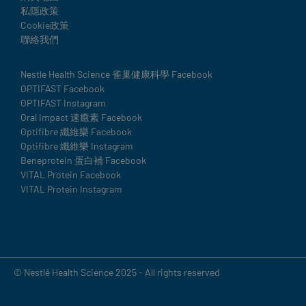
私隱政策
Cookie政策
聯絡我們
Social
Nestle Health Science 雀巢健康科學 Facebook
OPTIFAST Facebook
details
OPTIFAST Instagram
Oral Impact 速癒素 Facebook
Optifibre 纖維樂 Facebook
Optifibre 纖維樂 Instagram
Beneprotein 蛋白補 Facebook
VITAL Protein Facebook
VITAL Protein Instagram
© Nestlé Health Science 2025 - All rights reserved