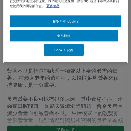
社交媒體功能並分析流量。我們還同社交媒體、廣告和分析合作夥伴分享有關
長者營養不良
您使用我們網站的信息。
更多信息
Contact Us 聯絡我們
Contact
revamp
Social
黑暗 / 明亮模式
接受所有 Cookie
revamp
v2
全部拒絕
長者經常出現營養不良情況
不同年齡的人士有不同的營養需要，均衡營養和良
Cookie 设置
好飲食習慣，都有助提升健康質素。
營養不良是指長期缺乏一種或以上身體必需的營
養。 在步入老年的過程中，以攝取足夠營養來保
持健康，是十分重要。
長者營養不良可以有很多原因，其中食慾不振、牙
齒或口腔問題、嗅覺味覺減弱等問題，會令長者因
減少食量而引致營養不良。 生活模式上的改變亦
會影響食量，這些情況對獨居和貧困的長者至為顯
著。 長者亦較容易患上急性或長期病而增加住院
了解更多