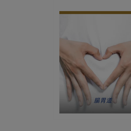
重症
腸胃道
吸收不良