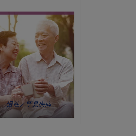
兒童腸胃失調
偏食／成長緩慢
慢性／罕見疾病
腫瘤／癌症