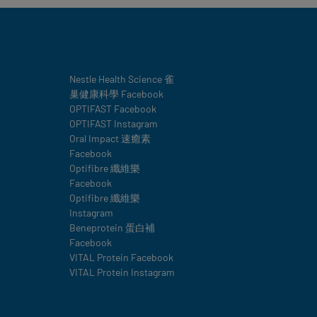
Social
Nestle Health Science 雀
巢健康科學 Facebook
details
OPTIFAST Facebook
OPTIFAST Instagram
Oral Impact 速癒素
Facebook
Optifibre 纖維樂
Facebook
Optifibre 纖維樂
Instagram
Beneprotein 蛋白補
Facebook
VITAL Protein Facebook
VITAL Protein Instagram