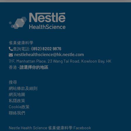
Contact Us 聯絡我們
Contact
revamp
Social
黑暗 / 明亮模式
revamp
v2
雀巢健康科學
查詢電話:
(852) 8202 9876
7/F, Manhattan Place, 23 Wang Tai Road, Kowloon Bay, HK
香港 -
請選擇你的地區
Legal
搜尋
網站條款及細則
網頁地圖
私隱政策
Cookie政策
聯絡我們
Social
Nestle Health Science 雀巢健康科學 Facebook