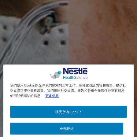
Contact revamp
Contact Us 聯絡我們
TOGGLE DROPDOWN
ZH
Social revamp v2
黑暗 / 明亮模式
我們使用 Cookie 以允許我們網站的正常工作、個性化設計內容和廣告、提供社
交媒體功能並分析流量。我們還同社交媒體、廣告和分析合作夥伴分享有關您
使用我們網站的信息。
更多信息
接受所有 Cookie
全部拒絕