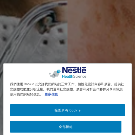
Contact revamp
Contact Us 聯絡我們
TOGGLE DROPDOWN
ZH
Social revamp v2
黑暗 / 明亮模式
我們使用 Cookie 以允許我們網站的正常工作、個性化設計內容和廣告、提供社
交媒體功能並分析流量。我們還同社交媒體、廣告和分析合作夥伴分享有關您
使用我們網站的信息。
更多信息
接受所有 Cookie
全部拒絕