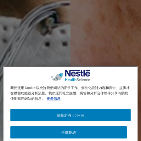
Contact revamp
Contact Us 聯絡我們
TOGGLE DROPDOWN
ZH
Social revamp v2
黑暗 / 明亮模式
我們使用 Cookie 以允許我們網站的正常工作、個性化設計內容和廣告、提供社
交媒體功能並分析流量。我們還同社交媒體、廣告和分析合作夥伴分享有關您
使用我們網站的信息。
更多信息
接受所有 Cookie
全部拒絕