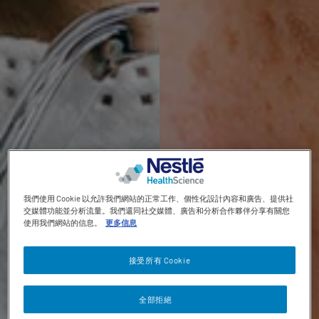
Contact revamp
Contact Us 聯絡我們
TOGGLE DROPDOWN
ZH
Social revamp v2
黑暗 / 明亮模式
我們使用 Cookie 以允許我們網站的正常工作、個性化設計內容和廣告、提供社
交媒體功能並分析流量。我們還同社交媒體、廣告和分析合作夥伴分享有關您
使用我們網站的信息。
更多信息
接受所有 Cookie
全部拒絕