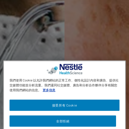
Contact revamp
Contact Us 聯絡我們
TOGGLE DROPDOWN
ZH
Social revamp v2
黑暗 / 明亮模式
我們使用 Cookie 以允許我們網站的正常工作、個性化設計內容和廣告、提供社
交媒體功能並分析流量。我們還同社交媒體、廣告和分析合作夥伴分享有關您
使用我們網站的信息。
更多信息
接受所有 Cookie
全部拒絕