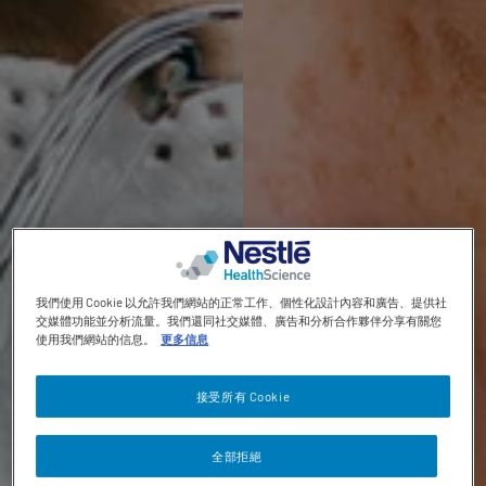
Contact revamp
Contact Us 聯絡我們
TOGGLE DROPDOWN
ZH
Social revamp v2
黑暗 / 明亮模式
我們使用 Cookie 以允許我們網站的正常工作、個性化設計內容和廣告、提供社
交媒體功能並分析流量。我們還同社交媒體、廣告和分析合作夥伴分享有關您
使用我們網站的信息。
更多信息
接受所有 Cookie
全部拒絕