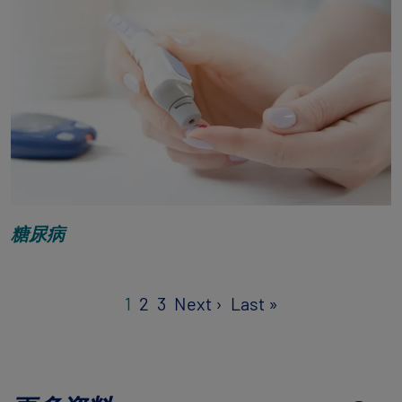
糖尿病
Pagination
Next page
Last page
1
2
3
Next ›
Last »