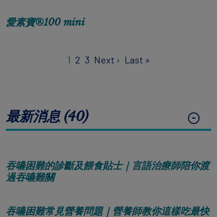
愛素寶®100 mini
Pagination
Next page
Last page
1
2
3
Next ›
Last »
最新消息 (40)
吞嚥困難的診斷及餵食貼士｜言語治療師陪你渡
過吞嚥難關
吞嚥困難常見營養問題｜營養師教你這樣吃最快