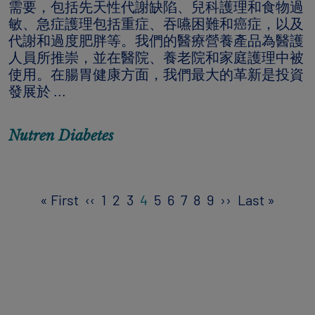
需要，包括先天性代謝缺陷、兒科護理和食物過
敏、急症護理包括重症、吞嚥困難和癌症，以及
代謝和過度肥胖等。我們的醫療營養產品為醫護
人員所推崇，並在醫院、養老院和家庭護理中被
使用。在腸胃健康方面，我們最大的革新是投資
發展於 ...
Nutren Diabetes
Pagination
First page
Previous page
Next page
Last p
« First
‹‹
1
2
3
4
5
6
7
8
9
››
Last »