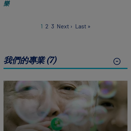
樂
Pagination
Next page
Last page
1
2
3
Next ›
Last »
我們的專業 (7)