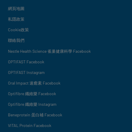
網頁地圖
私隱政策
Cookie政策
聯絡我們
Social details
Nestle Health Science 雀巢健康科學 Facebook
OPTIFAST Facebook
OPTIFAST Instagram
Oral Impact 速癒素 Facebook
Optifibre 纖維樂 Facebook
Optifibre 纖維樂 Instagram
Beneprotein 蛋白補 Facebook
VITAL Protein Facebook