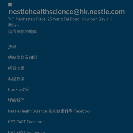
7/F, Manhattan Place, 23 Wang Tai Road, Kowloon Bay, HK
香港 -
請選擇你的地區
Legal
搜尋
網站條款及細則
網頁地圖
私隱政策
Cookie政策
聯絡我們
Social details
Nestle Health Science 雀巢健康科學 Facebook
OPTIFAST Facebook
OPTIFAST Instagram